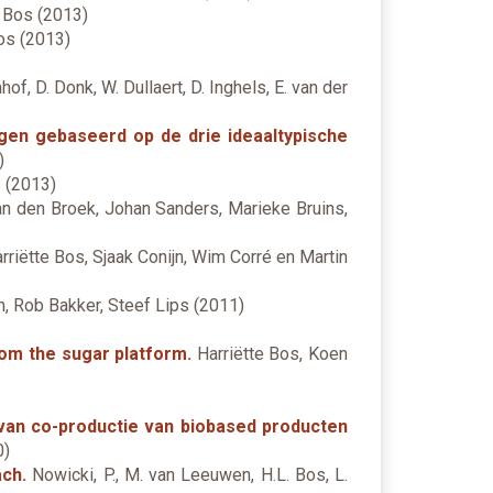
 Bos (2013)
os (2013)
of, D. Donk, W. Dullaert, D. Inghels, E. van der
gen gebaseerd op de drie ideaaltypische
)
 (2013)
n den Broek, Johan Sanders, Marieke Bruins,
riëtte Bos, Sjaak Conijn, Wim Corré en Martin
, Rob Bakker, Steef Lips (2011)
rom the sugar platform.
Harriëtte Bos, Koen
van co-productie van biobased producten
0)
ach.
Nowicki, P., M. van Leeuwen, H.L. Bos, L.