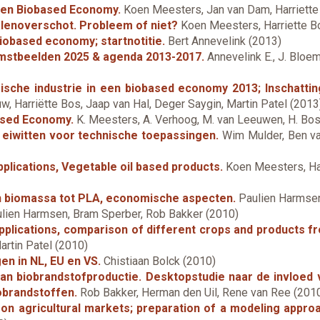
men Biobased Economy.
Koen Meesters, Jan van Dam, Harriette
lenoverschot. Probleem of niet?
Koen Meesters, Harriette B
iobased economy; startnotitie.
Bert Annevelink (2013)
mstbeelden 2025 & agenda 2013-2017.
Annevelink E., J. Bloemh
che industrie in een biobased economy 2013; Inschattin
w, Harriëtte Bos, Jaap van Hal, Deger Saygin, Martin Patel (2013
ased Economy.
K. Meesters, A. Verhoog, M. van Leeuwen, H. Bos
 eiwitten voor technische toepassingen.
Wim Mulder, Ben va
pplications, Vegetable oil based products.
Koen Meesters, Har
n biomassa tot PLA, economische aspecten.
Paulien Harmsen
lien Harmsen, Bram Sperber, Rob Bakker (2010)
applications, comparison of different crops and products f
artin Patel (2010)
n in NL, EU en VS.
Chistiaan Bolck (2010)
an biobrandstofproductie. Desktopstudie naar de invloed 
iobrandstoffen.
Rob Bakker, Herman den Uil, Rene van Ree (201
on agricultural markets; preparation of a modeling appro