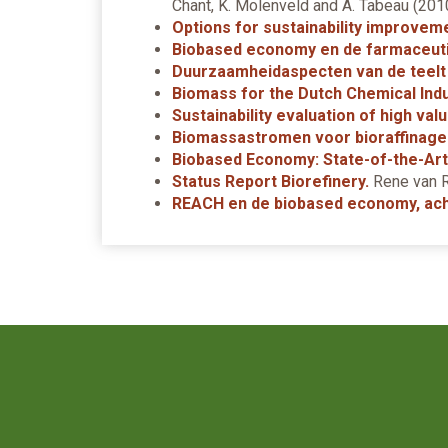
Chant, K. Molenveld and A. Tabeau (201
Options for sustainability improvem
Biobased economy en de farmaceuti
Duurzaamheidaspecten van de teelt
Biomass for the Dutch Chemical Indu
Sustainability evaluation of high va
Biomassastromen voor bioraffinage 
Biobased Economy: State-of-the-Ar
Status Report Biorefinery.
Rene van R
REACH en de biobased economy, ach