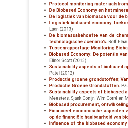
Protocol monitoring materiaalstro
De Biobased Economy en het minera
De logistiek van biomassa voor de b
Logistiek biobased economy: toeko
Laan (2013)
De biomassabehoefte van de chemis
technologische scenario’s.
Rolf Blaau
Tussenrapportage Monitoring Biob
Biobased Economy: De potentie van
Elinor Scott (2013)
Sustainability aspects of biobased a
Patel (2012)
Productie groene grondstoffen; Va
Productie Groene Grondstoffen.
Pau
Sustainability aspects of biobased 
Meesters, Sjaak Conijn, Wim Corré en M
Biobased procurement, ontwikkelinge
Financieel economische aspecten v
op de financiële haalbaarheid van b
Influence of the biobased economy 