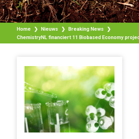
Home
❯
Nieuws
❯
Breaking News
❯
ChemistryNL financiert 11 Biobased Economy proje