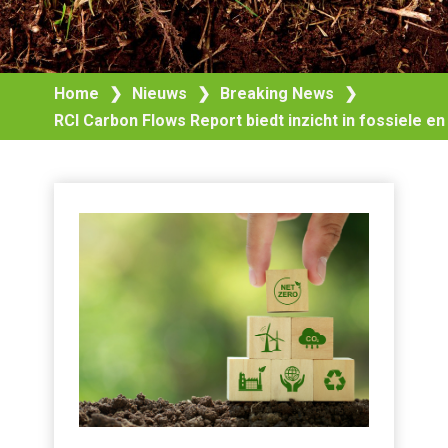
Home
❯
Nieuws
❯
Breaking News
❯
RCI Carbon Flows Report biedt inzicht in fossiele 