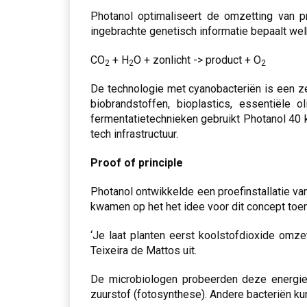
Photanol optimaliseert de omzetting van p
ingebrachte genetisch informatie bepaalt we
CO
+ H
O + zonlicht -> product + O
2
2
2
De technologie met cyanobacteriën is een z
biobrandstoffen, bioplastics, essentiële 
fermentatietechnieken gebruikt Photanol 40 k
tech infrastructuur.
Proof of principle
Photanol ontwikkelde een proefinstallatie va
kwamen op het het idee voor dit concept toen
‘Je laat planten eerst koolstofdioxide omze
Teixeira de Mattos uit.
De microbiologen probeerden deze energiev
zuurstof (fotosynthese). Andere bacteriën ku