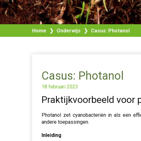
Home
❯
Onderwijs
❯
Casus: Photanol
Casus: Photanol
18 februari 2023
Praktijkvoorbeeld voor 
Photanol zet cyanobacteriën in als een eff
andere toepassingen.
Inleiding