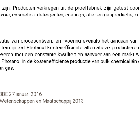
ijn. Producten verkregen uit de proeffabriek zijn getest door
voer, cosmetica, detergenten, coatings, olie- en gasproductie, 
isatie van procesontwerp en -voering evenals het aangaan va
 termijn zal Photanol kostenefficiënte alternatieve productier
everen met een constante kwaliteit en aanvoer aan een markt w
et Photanol in de kostenefficiënte productie van bulk chemicalië
en gas.
BBE 27 januari 2016
o-Wetenschappen en Maatschappij 2013