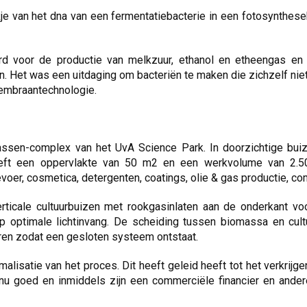
e van het dna van een fermentatiebacterie in een fotosynthese
erd voor de productie van melkzuur, ethanol en etheengas en
. Het was een uitdaging om bacteriën te maken die zichzelf niet
membraantechnologie.
assen-complex van het UvA Science Park. In doorzichtige buiz
heeft een oppervlakte van 50 m2 en een werkvolume van 2.50
voer, cosmetica, detergenten, coatings, olie & gas productie, c
verticale cultuurbuizen met rookgasinlaten aan de onderkant 
 optimale lichtinvang. De scheiding tussen biomassa en cul
oren zodat een gesloten systeem ontstaat.
lisatie van het proces. Dit heeft geleid heeft tot het verkrij
t nu goed en inmiddels zijn een commerciële financier en an