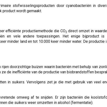
rimaire stofwisselingsproducten door cyanobacteriën in dive
lk product wordt gemaakt.
eer efficiënte productiemethode die CO
direct omzet in waarde
2
oliën en vele andere toepassingen. Het enige bijproduct is 
eer minder land en tot 10.000 keer minder water. De productie is
n rijen doorzichtige buizen waarin bacteriën met behulp van zon
 ze de inefficiënte van de productie van biobrandstoffen bespra
tten in suikers. Vervolgens zet je die met gebruik van veel en
retende omweg af te snijden. Er zijn bacteriën die koolstofd
nnen die suikers weer omzetten in alcohol (fermentatie).