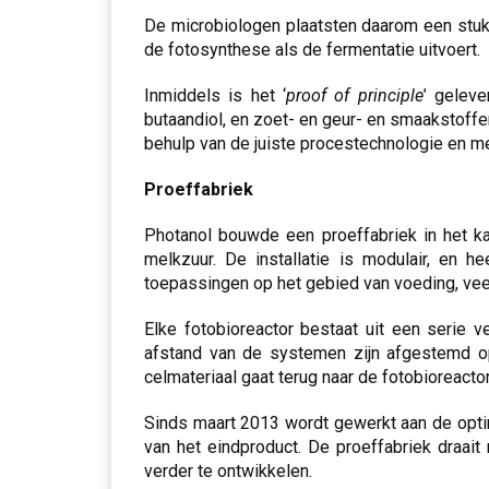
De microbiologen plaatsten daarom een stukj
de fotosynthese als de fermentatie uitvoert.
Inmiddels is het ‘
proof of principle
’ gelev
butaandiol, en zoet- en geur- en smaakstoffen
behulp van de juiste procestechnologie en 
Proeffabriek
Photanol bouwde een proeffabriek in het k
melkzuur. De installatie is modulair, en 
toepassingen op het gebied van voeding, vee
Elke fotobioreactor bestaat uit een serie 
afstand van de systemen zijn afgestemd op
celmateriaal gaat terug naar de fotobioreact
Sinds maart 2013 wordt gewerkt aan de optima
van het eindproduct. De proeffabriek draai
verder te ontwikkelen.