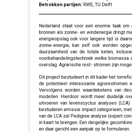
Betrokken partijen:
RWE, TU Delft
Nederland staat voor een enorme taak om de
bronnen als zonne- en windenergie dringt me
energieopslag ook voor langere tijd is daar
zonne-energie, kan zelf ook worden opges
duurzaamheid van de totale keten, inclus
voorbehandelingstechniek welke biomassa dro
overslag. Agrarische rest- stromen zijn mogel
Dit project bestudeert in dit kader het torre
de potentieel interessante agrorestromen 
Vervolgens worden waardeketens van decen
modellen. Hierdoor wordt meer duidelijk o
uitvoeren van levenscyclus analyses (LCA)
bestuderen emissie impact categorieën, met 
van de LCA zal Pedigree analyse (expert con
in kaart te brengen. Een dergelijke gecombi
en daar gericht een aanpak op te formuleren.