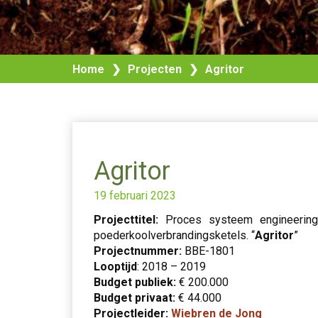
Home
❯
Projecten
❯
Agritor
Agritor
19 februari 2023
Projecttitel:
Proces systeem engineerin
poederkoolverbrandingsketels. “
Agritor
”
Projectnummer:
BBE-1801
Looptijd
: 2018 – 2019
Budget publiek:
€ 200.000
Budget privaat:
€ 44.000
Projectleider:
Wiebren de Jong