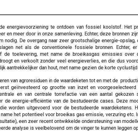
 energievoorziening te ontdoen van fossiel koolstof. Het pr
er en meer door in onze samenleving. Echter, deze bronnen zijn
om nodig. De overgang naar zeer grootschalige energie-opslag, d
lagen net als de conventionele fossiele bronnen. Echter, 
ief de toelevering, met name de broeikasgas emissies over d
ogt en verkoolt zonder veel energieverlies, en die dus voord
ijk aantrekkelijker dan hout, met name gezien de korte cyclusti
ficeren van agroresiduen in de waardeketen tot en met de product
eerst geïnvesteerd op grootte van inzet en voorgeselecteer
trale en van centrale torrefactie van een aantal gekozen
ver de energie-efficiëntie van de bestudeerde cases. Deze mo
 die worden uitgevoerd voor de bestudeerde waardeketens. H
name het potentieel voor broeikas gas emissie, verzuring etc. 
sultatie), een zeer recent ontwikkelde ondersteuning van model
neerde analyse is veelbelovend om de vinger te kunnen leggen op