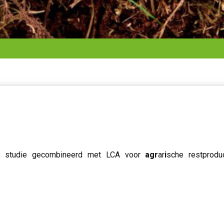
g studie gecombineerd met LCA voor
agr
ar
i
sche restprod