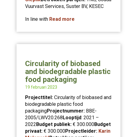
Vuurvast Services, Suster BV, KESEC
In line with
Read more
Circularity of biobased
and biodegradable plastic
food packaging
19 februari 2023
Projecttitel:
Circularity of biobased and
biodegradable plastic food
packaging
Projectnummer:
BBE-
2005/LWV20.268
Looptijd
: 2021 –
2022
Budget publiek:
€ 300.000
Budget
privaat:
€ 300.000
Projectleider:
Karin