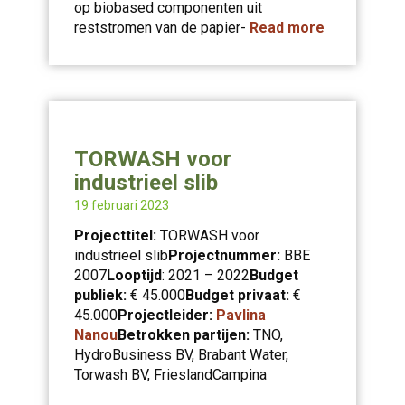
op biobased componenten uit
reststromen van de papier-
Read more
TORWASH voor
industrieel slib
19 februari 2023
Projecttitel:
TORWASH voor
industrieel slib
Projectnummer:
BBE
2007
Looptijd
: 2021 – 2022
Budget
publiek:
€ 45.000
Budget privaat:
€
45.000
Projectleider:
Pavlina
Nanou
Betrokken partijen:
TNO,
HydroBusiness BV, Brabant Water,
Torwash BV, FrieslandCampina