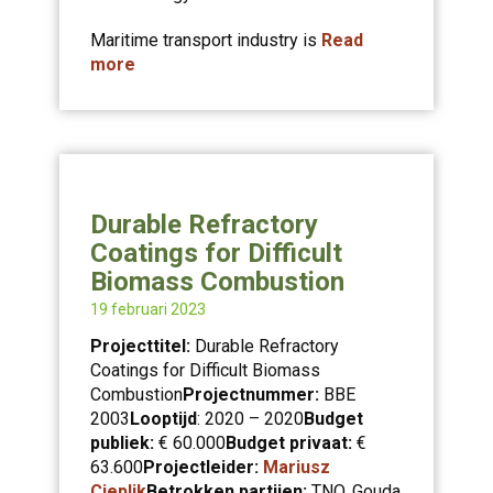
Maritime transport industry is
Read
more
Durable Refractory
Coatings for Difficult
Biomass Combustion
19 februari 2023
Projecttitel:
Durable Refractory
Coatings for Difficult Biomass
Combustion
Projectnummer:
BBE
2003
Looptijd
: 2020 – 2020
Budget
publiek:
€ 60.000
Budget privaat:
€
63.600
Projectleider:
Mariusz
Cieplik
Betrokken partijen:
TNO, Gouda