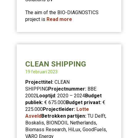
The aim of the BIO-DIAGNOSTICS
project is
Read more
CLEAN SHIPPING
19 februari 2023
Projecttitel:
CLEAN
SHIPPING
Projectnummer:
BBE
2002
Looptijd
: 2020 – 2024
Budget
publiek:
€ 675.000
Budget privaat:
€
225.000
Projectleider:
Lotte
Asveld
Betrokken partijen:
TU Delft,
Boskalis, BIONDOIL Netherlands,
Biomass Research, HiLux, GoodFuels,
VARO Energy