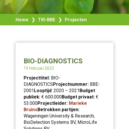
Home
❯
TKI-BBE
❯
Projecten
BIO-DIAGNOSTICS
19 februari 2023
Projecttitel:
BIO-
DIAGNOSTICS
Projectnummer:
BBE-
2001
Looptijd
: 2020 – 2021
Budget
publiek:
€ 600.000
Budget privaat:
€
53.000
Projectleider:
Marieke
Bruins
Betrokken partijen:
Wageningen University & Research,
BioDetection Systems BV, MicroLife
Solutions BV