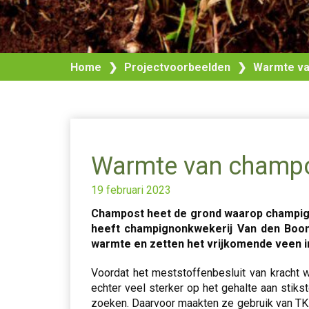
Home
❯
Projectvoorbeelden
❯
Warmte va
Warmte van champo
19 februari 2023
Champost heet de grond waarop champigno
heeft champignonkwekerij Van den Boome
warmte en zetten het vrijkomende veen i
Voordat het meststoffenbesluit van kracht 
echter veel sterker op het gehalte aan stik
zoeken. Daarvoor maakten ze gebruik van TKI