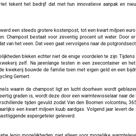
 Het tekent het bedrijf dat met hun innovatieve aanpak en nie
werd een steeds grotere kostenpost, tot een kwart miljoen euro
. Champost bestaat voor zeventig procent uit water. Door er
at van het veen. Dat veen gaat vervolgens naar de potgrondsecto
ijkheden bleken echter niet de enige voordelen te zijn. Tijdens
ekerij zelf. Na jarenlange testen in een zeecontainer en het
de kwekerij bouwde de familie toen met eigen geld en een bijd
cycling Gemert.
tunnels waarin de champost ligt en lucht doorheen wordt geblaz
eertig graden is, wordt deze door een warmtewisselaar naar de kw
erschillende tijden gevuld zodat Van den Boomen volcontinu, 365
aarlijks een kwart miljoen kuub aardgas. Volgend jaar levert de 
aastliggende aspergeteler geleverd.
tie legio mogelijkheden, niet alleen voor mogelijke warmtele