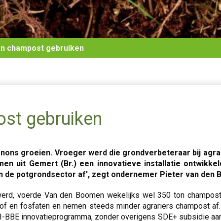
n champost gebruiken
st gebruiken
ns groeien. Vroeger werd die grondverbeteraar bij agrarië
n uit Gemert (Br.) een innovatieve installatie ontwikke
n de potgrondsector af’, zegt ondernemer Pieter van den
werd, voerde Van den Boomen wekelijks wel 350 ton champost na
stof en fosfaten en nemen steeds minder agrariërs champost af
-BBE innovatieprogramma, zonder overigens SDE+ subsidie aan te 