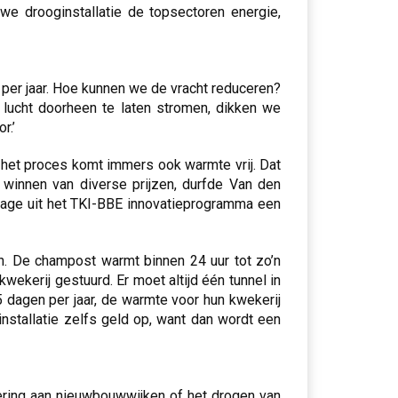
uwe drooginstallatie de topsectoren energie,
 per jaar. Hoe kunnen we de vracht reduceren?
 lucht doorheen te laten stromen, dikken we
r.’
 het proces komt immers ook warmte vrij. Dat
 winnen van diverse prijzen, durfde Van den
rage uit het TKI-BBE innovatieprogramma een
en. De champost warmt binnen 24 uur tot zo’n
ekerij gestuurd. Er moet altijd één tunnel in
 dagen per jaar, de warmte voor hun kwekerij
installatie zelfs geld op, want dan wordt een
vering aan nieuwbouwwijken of het drogen van