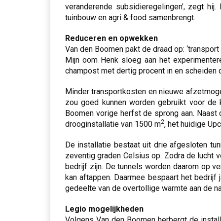
veranderende subsidieregelingen’, zegt hij.
tuinbouw en agri & food samenbrengt.
Reduceren en opwekken
Van den Boomen pakt de draad op: ‘transport 
Mijn oom Henk sloeg aan het experimenteren
champost met dertig procent in en scheiden d
Minder transportkosten en nieuwe afzetmogel
zou goed kunnen worden gebruikt voor de kw
Boomen vorige herfst de sprong aan. Naast 
2
drooginstallatie van 1500 m
, het huidige Up
De installatie bestaat uit drie afgesloten 
zeventig graden Celsius op. Zodra de lucht v
bedrijf zijn. De tunnels worden daarom op v
kan aftappen. Daarmee bespaart het bedrijf j
gedeelte van de overtollige warmte aan de n
Legio mogelijkheden
Volgens Van den Boomen herbergt de installa