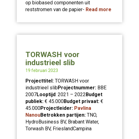
op biobased componenten uit
reststromen van de papier-
Read more
TORWASH voor
industrieel slib
19 februari 2023
Projecttitel:
TORWASH voor
industrieel slib
Projectnummer:
BBE
2007
Looptijd
: 2021 – 2022
Budget
publiek:
€ 45.000
Budget privaat:
€
45.000
Projectleider:
Pavlina
Nanou
Betrokken partijen:
TNO,
HydroBusiness BV, Brabant Water,
Torwash BV, FrieslandCampina