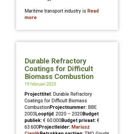
Maritime transport industry is
Read
more
Durable Refractory
Coatings for Difficult
Biomass Combustion
19 februari 2023
Projecttitel:
Durable Refractory
Coatings for Difficult Biomass
Combustion
Projectnummer:
BBE
2003
Looptijd
: 2020 – 2020
Budget
publiek:
€ 60.000
Budget privaat:
€
63.600
Projectleider:
Mariusz
Cieplik
Betrokken partijen:
TNO, Gouda