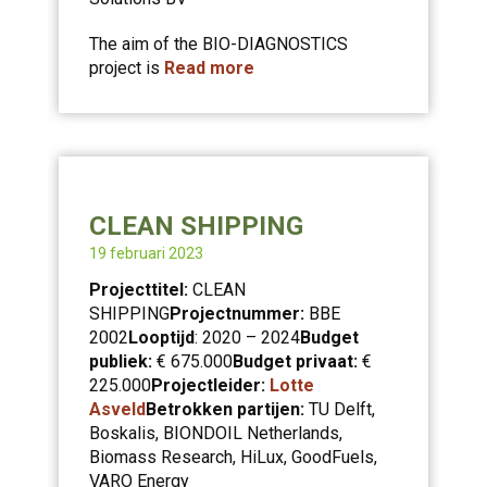
The aim of the BIO-DIAGNOSTICS
project is
Read more
CLEAN SHIPPING
19 februari 2023
Projecttitel:
CLEAN
SHIPPING
Projectnummer:
BBE
2002
Looptijd
: 2020 – 2024
Budget
publiek:
€ 675.000
Budget privaat:
€
225.000
Projectleider:
Lotte
Asveld
Betrokken partijen:
TU Delft,
Boskalis, BIONDOIL Netherlands,
Biomass Research, HiLux, GoodFuels,
VARO Energy