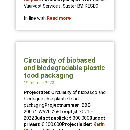
Vuurvast Services, Suster BV, KESEC
In line with
Read more
Circularity of biobased
and biodegradable plastic
food packaging
19 februari 2023
Projecttitel:
Circularity of biobased and
biodegradable plastic food
packaging
Projectnummer:
BBE-
2005/LWV20.268
Looptijd
: 2021 –
2022
Budget publiek:
€ 300.000
Budget
privaat:
€ 300.000
Projectleider:
Karin