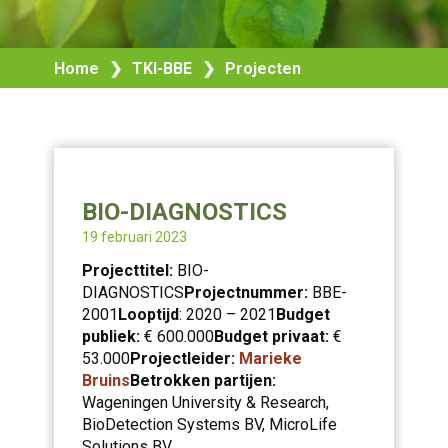
Home
❯
TKI-BBE
❯
Projecten
BIO-DIAGNOSTICS
19 februari 2023
Projecttitel:
BIO-
DIAGNOSTICS
Projectnummer:
BBE-
2001
Looptijd
: 2020 – 2021
Budget
publiek:
€ 600.000
Budget privaat:
€
53.000
Projectleider:
Marieke
Bruins
Betrokken partijen:
Wageningen University & Research,
BioDetection Systems BV, MicroLife
Solutions BV