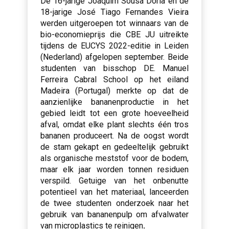
De 16-jarige Joaquim Sousa Dória en de
18-jarige José Tiago Fernandes Vieira
werden uitgeroepen tot winnaars van de
bio-economieprijs die CBE JU uitreikte
tijdens de EUCYS 2022-editie in Leiden
(Nederland) afgelopen september. Beide
studenten van bisschop DE. Manuel
Ferreira Cabral School op het eiland
Madeira (Portugal) merkte op dat de
aanzienlijke bananenproductie in het
gebied leidt tot een grote hoeveelheid
afval, omdat elke plant slechts één tros
bananen produceert. Na de oogst wordt
de stam gekapt en gedeeltelijk gebruikt
als organische meststof voor de bodem,
maar elk jaar worden tonnen residuen
verspild. Getuige van het onbenutte
potentieel van het materiaal, lanceerden
de twee studenten onderzoek naar het
gebruik van bananenpulp om afvalwater
van microplastics te reinigen
.