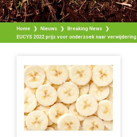
Home
❯
Nieuws
❯
Breaking News
❯
EUCYS 2022 prijs voor onderzoek naar verwijdering