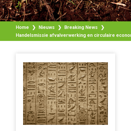
Home
❯
Nieuws
❯
Breaking News
❯
Handelsmissie afvalverwerking en circulaire econo