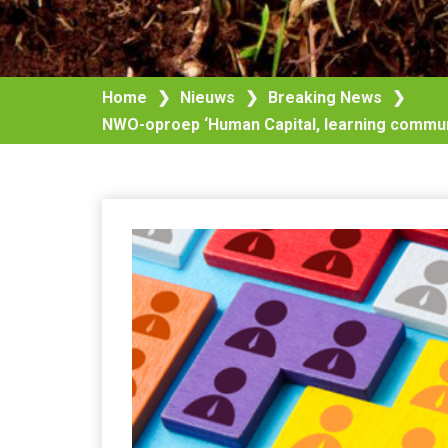
Home
❯
Nieuws
❯
Breaking News
❯
NWO-oproep ‘Human Capital, learning communi