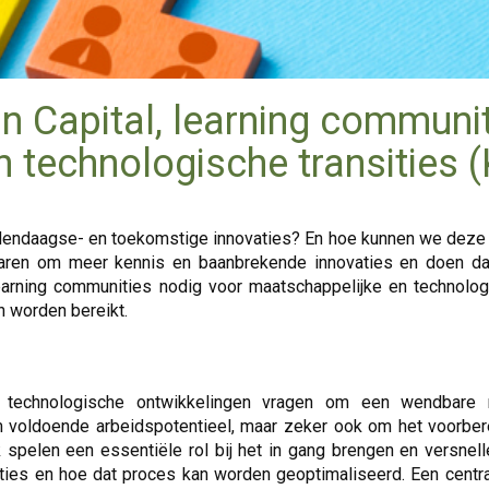
Capital, learning communit
 technologische transities (
edendaagse- en toekomstige innovaties? En hoe kunnen we deze 
jaren om meer kennis en baanbrekende innovaties en doen daa
learning communities nodig voor maatschappelijke en technologi
n worden bereikt.
n technologische ontwikkelingen vragen om een wendbare
 om voldoende arbeidspotentieel, maar zeker ook om het voorbe
 spelen een essentiële rol bij het in gang brengen en versnelle
aties en hoe dat proces kan worden geoptimaliseerd. Een centraa